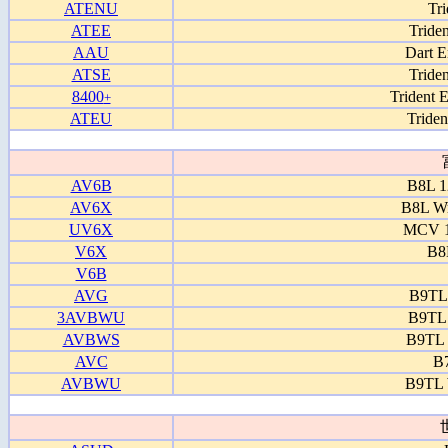
ATENU
Tr
ATEE
Tride
AAU
Dart 
ATSE
Tride
8400
Trident 
+
ATEU
Tride
AV6B
B8L 1
AV6X
B8L Wr
UV6X
MCV 1
V6X
B8
V6B
AVG
B9TL
3AVBWU
B9TL 
AVBWS
B9TL 
AVC
B
AVBWU
B9TL 