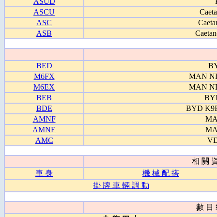
ASUD
ASCU
Caet
ASC
Caeta
ASB
Caeta
BED
B
M6FX
MAN ND
M6EX
MAN ND
BEB
BYD
BDE
BYD K9R 
AMNF
MA
AMNE
MA
AMC
VD
相 關 資 
車 身
機 械 配 搭
掛 牌 車 輛 調 動
數 目 統