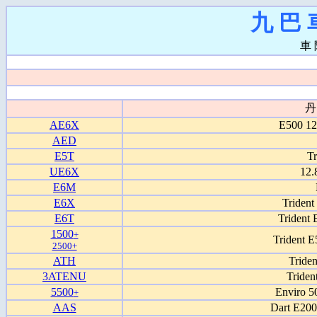
九 巴 
車 
丹
AE6X
E500 12
AED
E5T
T
UE6X
12.
E6M
E6X
Triden
E6T
Trident
1500
+
Trident 
2500+
ATH
Tride
3ATENU
Triden
5500
Enviro 5
+
AAS
Dart E200