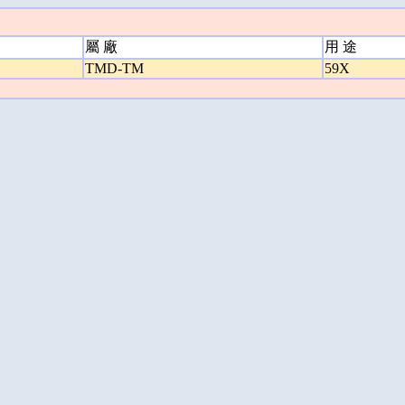
屬 廠
用 途
TMD-TM
59X