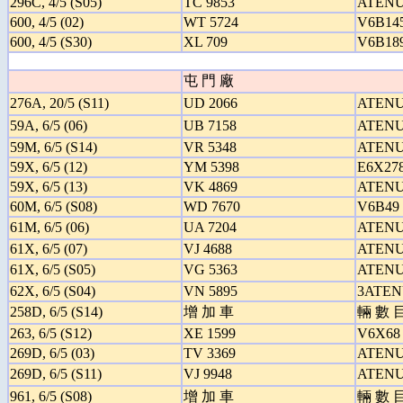
296C, 4/5 (S05)
TC 9853
ATENU
600, 4/5 (02)
WT 5724
V6B14
600, 4/5 (S30)
XL 709
V6B18
屯 門 廠
276A, 20/5 (S11)
UD 2066
ATENU
59A, 6/5 (06)
UB 7158
ATENU
59M, 6/5 (S14)
VR 5348
ATENU
59X, 6/5 (12)
YM 5398
E6X27
59X, 6/5 (13)
VK 4869
ATENU
60M, 6/5 (S08)
WD 7670
V6B49
61M, 6/5 (06)
UA 7204
ATENU
61X, 6/5 (07)
VJ 4688
ATENU
61X, 6/5 (S05)
VG 5363
ATENU
62X, 6/5 (S04)
VN 5895
3ATEN
258D, 6/5 (S14)
增 加 車
輛 數 
263, 6/5 (S12)
XE 1599
V6X68
269D, 6/5 (03)
TV 3369
ATENU
269D, 6/5 (S11)
VJ 9948
ATENU
961, 6/5 (S08)
增 加 車
輛 數 