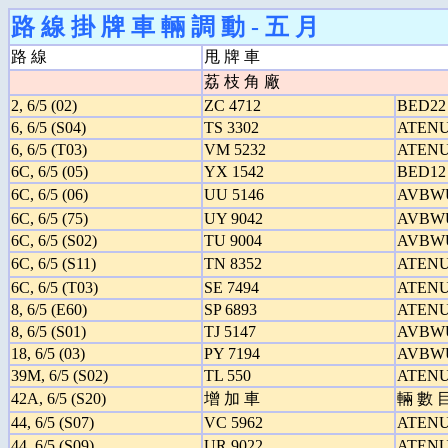
路 線 掛 牌 車 輛 調 動 - 五 月
路 線
甩 牌 車
荔 枝 角 廠
2, 6/5 (02)
ZC 4712
BED22
6, 6/5 (S04)
TS 3302
ATENU
6, 6/5 (T03)
VM 5232
ATENU
6C, 6/5 (05)
YX 1542
BED12
6C, 6/5 (06)
UU 5146
AVBW
6C, 6/5 (75)
UY 9042
AVBW
6C, 6/5 (S02)
TU 9004
AVBW
6C, 6/5 (S11)
TN 8352
ATENU
6C, 6/5 (T03)
SE 7494
ATENU
8, 6/5 (E60)
SP 6893
ATENU
8, 6/5 (S01)
TJ 5147
AVBW
18, 6/5 (03)
PY 7194
AVBW
39M, 6/5 (S02)
TL 550
ATENU
42A, 6/5 (S20)
增 加 車
輛 數 
44, 6/5 (S07)
VC 5962
ATENU
44, 6/5 (S09)
UR 9022
ATENU